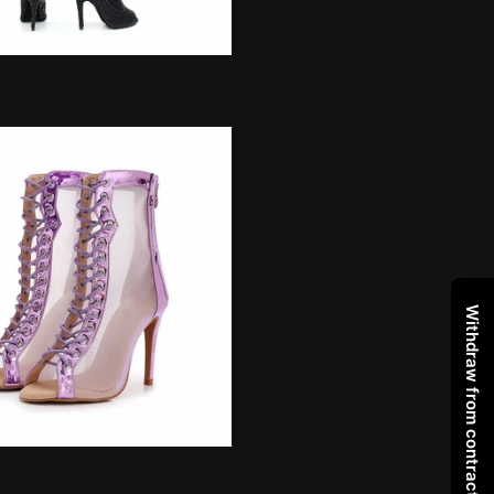
EELED BOOTS
Withdraw from contract