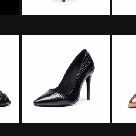
BLACK CHEETAH
HIGH H
PUMPS
Shoes